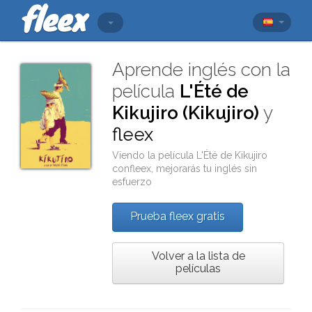
Aprende inglés con la
película
L'Été de
Kikujiro (Kikujiro)
y
fleex
Viendo la película
L'Été de Kikujiro
con
fleex
, mejorarás tu inglés sin
esfuerzo
Prueba fleex gratis
Volver a la lista de
películas