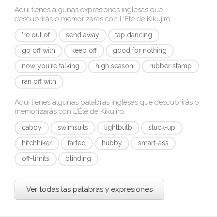
Aquí tienes algunas expresiones inglesas que
descubrirás o memorizarás con
L'Été de Kikujiro
:
're out of
send away
tap dancing
go off with
keep off
good for nothing
now you're talking
high season
rubber stamp
ran off with
Aquí tienes algunas palabras inglesas que descubrirás o
memorizarás con
L'Été de Kikujiro
:
cabby
swimsuits
lightbulb
stuck-up
hitchhiker
farted
hubby
smart-ass
off-limits
blinding
Ver todas las palabras y expresiones