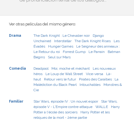
de pronunciación lenta de los diálogos...
Ver otras películas del mismo género:
Drama
The Dark Knight : Le Chevalier noir
Django
Unchained
Interstellar
The Dark Knight Rises
Les
Évadés
Hunger Games
Le Seigneur des anneaux :
Le Retour du roi
Forrest Gump
Le Parrain
Batman
Begins
Seul sur Mars
Comedia
Deadpool
Moi, moche et méchant
Les nouveaux
héros
Le Loup de Wall Street
Vice-versa
Là-
haut
Retour vers le futur
Pirates des Caraïbes : La
Malédiction du Black Pearl
Intouchables
Monstres &
Cie
Familiar
Star Wars, épisode IV : Un nouvel espoir
Star Wars,
épisode V - L'Empire contre-attaque
WALL·E
Harry
Potter à l'école des sorciers
Harry Potter et les
reliques de la mort - 2ème partie