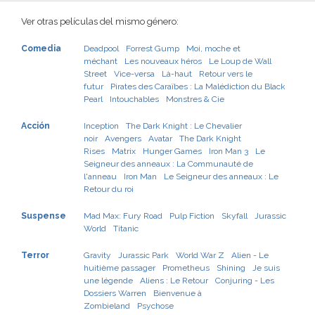
Ver otras películas del mismo género:
Comedia
Deadpool
Forrest Gump
Moi, moche et
méchant
Les nouveaux héros
Le Loup de Wall
Street
Vice-versa
Là-haut
Retour vers le
futur
Pirates des Caraïbes : La Malédiction du Black
Pearl
Intouchables
Monstres & Cie
Acción
Inception
The Dark Knight : Le Chevalier
noir
Avengers
Avatar
The Dark Knight
Rises
Matrix
Hunger Games
Iron Man 3
Le
Seigneur des anneaux : La Communauté de
l'anneau
Iron Man
Le Seigneur des anneaux : Le
Retour du roi
Suspense
Mad Max: Fury Road
Pulp Fiction
Skyfall
Jurassic
World
Titanic
Terror
Gravity
Jurassic Park
World War Z
Alien - Le
huitième passager
Prometheus
Shining
Je suis
une légende
Aliens : Le Retour
Conjuring - Les
Dossiers Warren
Bienvenue à
Zombieland
Psychose