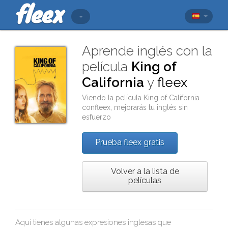
Aprende inglés con la
película
King of
California
y
fleex
Viendo la película
King of California
con
fleex
, mejorarás tu inglés sin
esfuerzo
Prueba fleex gratis
Volver a la lista de
películas
Aquí tienes algunas expresiones inglesas que