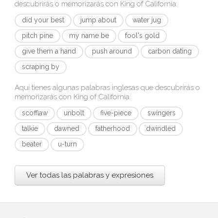
descubrirás o memorizarás con
King of California
:
did your best
jump about
water jug
pitch pine
my name be
fool's gold
give them a hand
push around
carbon dating
scraping by
Aquí tienes algunas palabras inglesas que descubrirás o
memorizarás con
King of California
:
scofflaw
unbolt
five-piece
swingers
talkie
dawned
fatherhood
dwindled
beater
u-turn
Ver todas las palabras y expresiones