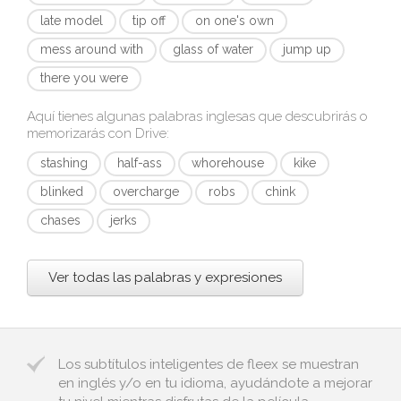
late model
tip off
on one's own
mess around with
glass of water
jump up
there you were
Aquí tienes algunas palabras inglesas que descubrirás o
memorizarás con
Drive
:
stashing
half-ass
whorehouse
kike
blinked
overcharge
robs
chink
chases
jerks
Ver todas las palabras y expresiones
Los subtítulos inteligentes de fleex se muestran
en inglés y/o en tu idioma, ayudándote a mejorar