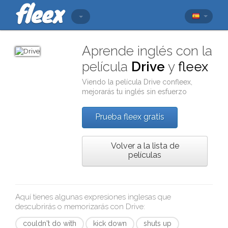
Aprende inglés con la
película
Drive
y
fleex
Viendo la película
Drive
con
fleex
,
mejorarás tu inglés sin esfuerzo
Prueba fleex gratis
Volver a la lista de
películas
Aquí tienes algunas expresiones inglesas que
descubrirás o memorizarás con
Drive
:
couldn't do with
kick down
shuts up