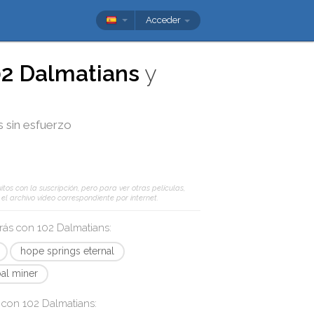
Acceder
02 Dalmatians
y
s sin esfuerzo
tos con la suscripción, pero para ver otras películas,
l archivo vídeo correspondiente por internet.
arás con
102 Dalmatians
:
hope springs eternal
al miner
s con
102 Dalmatians
: