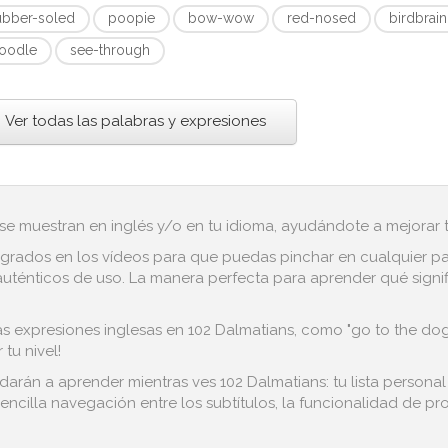
ubber-soled
poopie
bow-wow
red-nosed
birdbrain
oodle
see-through
Ver todas las palabras y expresiones
 se muestran en inglés y/o en tu idioma, ayudándote a mejorar tu
grados en los vídeos para que puedas pinchar en cualquier pala
uténticos de uso. La manera perfecta para aprender qué signifi
s expresiones inglesas en 102 Dalmatians, como "go to the dogs",
tu nivel!
darán a aprender mientras ves 102 Dalmatians: tu lista persona
encilla navegación entre los subtítulos, la funcionalidad de pro