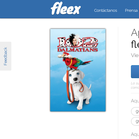
Contáctanos
Prensa
A
f
Feedback
Vie
La su
como 
Aqu
g
g
Aqu