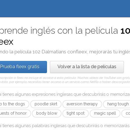
prende inglés con la película
1
leex
ndo la película
102 Dalmatians
con
fleex
, mejorarás tu inglé
Prueba fleex gratis
Volver a la lista de películas
scripción a fleex no incluye el acceso a esta película. Muchos vídeos de YouTube son gratui
ésta, por ejemplo, necesitas tener acceso a un servicio como Netflix o haber descargado e
í tienes algunas expresiones inglesas que descubrirás o memoriz
o to the dogs
poodle skirt
aversion therapy
hang tough
uests of honor
body blow
tight spot
magic spell
co
í tienes algunas palabras inglesas que descubrirás o memorizará