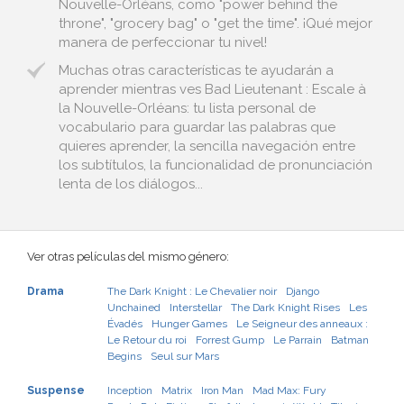
Nouvelle-Orléans, como "power behind the
throne", "grocery bag" o "get the time". ¡Qué mejor
manera de perfeccionar tu nivel!
Muchas otras características te ayudarán a
aprender mientras ves Bad Lieutenant : Escale à
la Nouvelle-Orléans: tu lista personal de
vocabulario para guardar las palabras que
quieres aprender, la sencilla navegación entre
los subtítulos, la funcionalidad de pronunciación
lenta de los diálogos...
Ver otras películas del mismo género:
Drama
The Dark Knight : Le Chevalier noir
Django
Unchained
Interstellar
The Dark Knight Rises
Les
Évadés
Hunger Games
Le Seigneur des anneaux :
Le Retour du roi
Forrest Gump
Le Parrain
Batman
Begins
Seul sur Mars
Suspense
Inception
Matrix
Iron Man
Mad Max: Fury