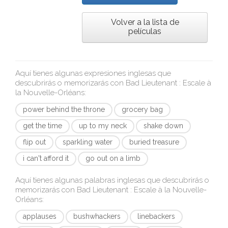
Volver a la lista de
películas
Aquí tienes algunas expresiones inglesas que
descubrirás o memorizarás con
Bad Lieutenant : Escale à
la Nouvelle-Orléans
:
power behind the throne
grocery bag
get the time
up to my neck
shake down
flip out
sparkling water
buried treasure
i can't afford it
go out on a limb
Aquí tienes algunas palabras inglesas que descubrirás o
memorizarás con
Bad Lieutenant : Escale à la Nouvelle-
Orléans
:
applauses
bushwhackers
linebackers