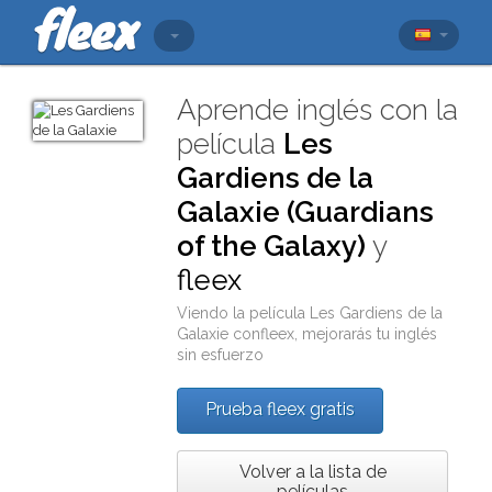
Aprende inglés con la
película
Les
Gardiens de la
Galaxie (Guardians
of the Galaxy)
y
fleex
Viendo la película
Les Gardiens de la
Galaxie
con
fleex
, mejorarás tu inglés
sin esfuerzo
Prueba fleex gratis
Volver a la lista de
películas