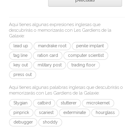
Aquí tienes algunas expresiones inglesas que
descubrirás o memorizarás con
Les Gardiens de la
Galaxie
:
lead up
mandrake root
penile implant
tag line
ration card
computer scientist
key out
military post
trading floor
press out
Aquí tienes algunas palabras inglesas que descubrirás o
memorizarás con
Les Gardiens de la Galaxie
:
Stygian
catbird
stutterer
microkernel
pinprick
scariest
exterminate
hourglass
debugger
shoddy