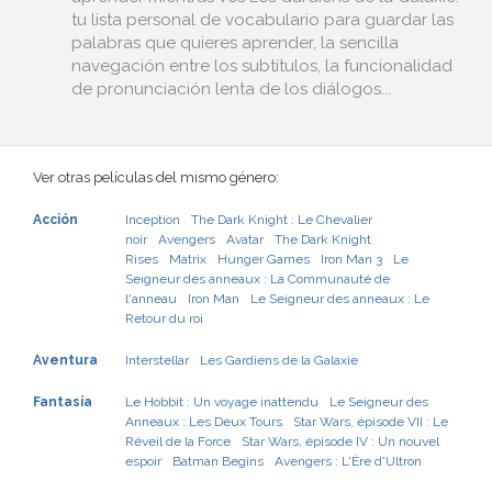
tu lista personal de vocabulario para guardar las
palabras que quieres aprender, la sencilla
navegación entre los subtítulos, la funcionalidad
de pronunciación lenta de los diálogos...
Ver otras películas del mismo género:
Acción
Inception
The Dark Knight : Le Chevalier
noir
Avengers
Avatar
The Dark Knight
Rises
Matrix
Hunger Games
Iron Man 3
Le
Seigneur des anneaux : La Communauté de
l'anneau
Iron Man
Le Seigneur des anneaux : Le
Retour du roi
Aventura
Interstellar
Les Gardiens de la Galaxie
Fantasía
Le Hobbit : Un voyage inattendu
Le Seigneur des
Anneaux : Les Deux Tours
Star Wars, épisode VII : Le
Réveil de la Force
Star Wars, épisode IV : Un nouvel
espoir
Batman Begins
Avengers : L'Ère d'Ultron