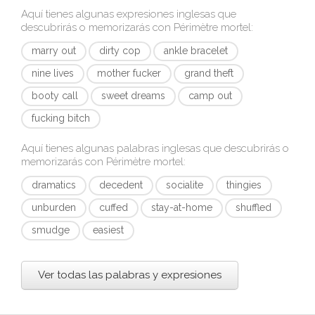
Aquí tienes algunas expresiones inglesas que
descubrirás o memorizarás con
Périmètre mortel
:
marry out
dirty cop
ankle bracelet
nine lives
mother fucker
grand theft
booty call
sweet dreams
camp out
fucking bitch
Aquí tienes algunas palabras inglesas que descubrirás o
memorizarás con
Périmètre mortel
:
dramatics
decedent
socialite
thingies
unburden
cuffed
stay-at-home
shuffled
smudge
easiest
Ver todas las palabras y expresiones