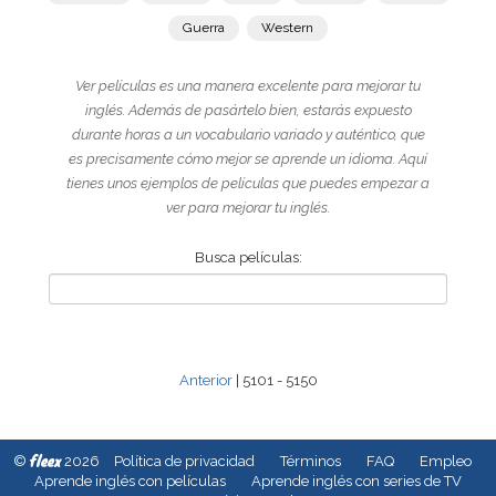
Guerra
Western
Ver películas es una manera excelente para mejorar tu
inglés. Además de pasártelo bien, estarás expuesto
durante horas a un vocabulario variado y auténtico, que
es precisamente cómo mejor se aprende un idioma. Aquí
tienes unos ejemplos de películas que puedes empezar a
ver para mejorar tu inglés.
Busca películas:
Anterior
| 5101 - 5150
fleex
©
2026
Política de privacidad
Términos
FAQ
Empleo
Aprende inglés con películas
Aprende inglés con series de TV