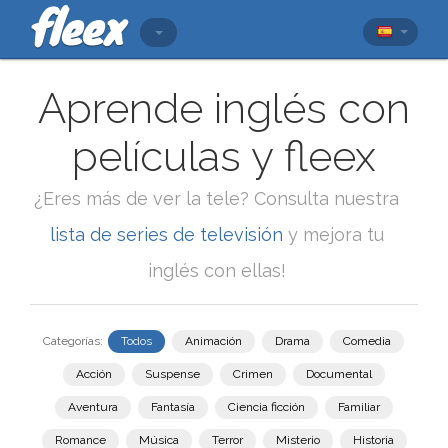
Aprende inglés con
películas y fleex
¿Eres más de ver la tele? Consulta nuestra
lista de series de televisión
y mejora tu
inglés con ellas!
Categorías:
Todos
Animación
Drama
Comedia
Acción
Suspense
Crimen
Documental
Aventura
Fantasía
Ciencia ficción
Familiar
Romance
Música
Terror
Misterio
Historia