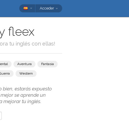
Acceder
y fleex
ora tu inglés con ellas!
ental
Aventura
Fantasía
Guerra
Western
o bien, estarás expuesto
 mejor se aprende un
 mejorar tu inglés.