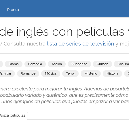
Prensa
e inglés con películas 
e? Consulta nuestra
lista de series de televisión
y mej
Drama
Comedia
Acción
Suspense
Crimen
Docum
Familiar
Romance
Música
Terror
Misterio
Historia
nera excelente para mejorar tu inglés. Además de pasártel
vocabulario variado y auténtico, que es precisamente cómo
s unos ejemplos de películas que puedes empezar a ver para
Busca películas: