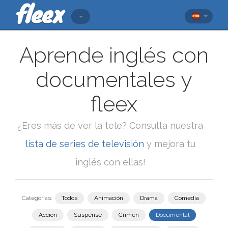
Aprende inglés con
documentales y
fleex
¿Eres más de ver la tele? Consulta nuestra
lista de series de televisión
y mejora tu
inglés con ellas!
Categorías:
Todos
Animación
Drama
Comedia
Acción
Suspense
Crimen
Documental