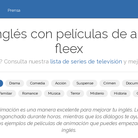
Prensa
glés con películas de 
fleex
e? Consulta nuestra
lista de series de televisión
y mej
Drama
Comedia
Acción
Suspense
Crimen
Docum
Familiar
Romance
Música
Terror
Misterio
Historia
nimación es una manera excelente para mejorar tu inglés. L
nganchado durante horas, mientras que los diálogos te ay
nos ejemplos de películas de animación que puedes empezar
inglés.