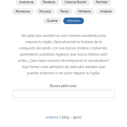
Aventura
Fantasía
Ciencia ficción
Familiar
Romance
Música
Terror
Misterio
Historia
Guerra
Western
Ver películas western es una manera excelente para
mejorar tu inglés. Descubriendo la historia de la
conquista del oeste, con sus típicos tiroteos y tabernas,
aprenderás palabras inglesas que nunca habías oído
antes. ¿Qué mejor ocasión de enriquecer tu vocabulario?
Aquí tienes unos ejemplos de películas western que
puedes empezar a ver para mejorar tu inglés.
Busca películas:
Anterior
| 1851 - 1900