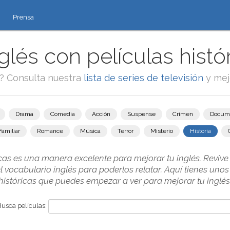
Prensa
lés con películas histór
e? Consulta nuestra
lista de series de televisión
y mej
Drama
Comedia
Acción
Suspense
Crimen
Docum
Familiar
Romance
Música
Terror
Misterio
Historia
icas es una manera excelente para mejorar tu inglés. Reviv
l vocabulario inglés para poderlos relatar. Aquí tienes uno
históricas que puedes empezar a ver para mejorar tu inglés
Busca películas: