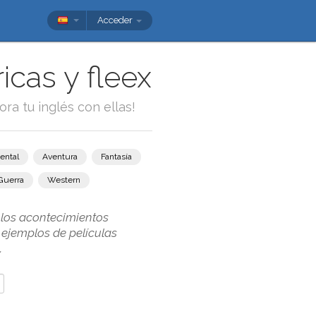
Acceder
icas y fleex
ora tu inglés con ellas!
ental
Aventura
Fantasía
Guerra
Western
e los acontecimientos
s ejemplos de películas
.