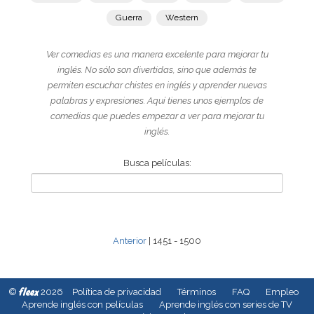
Guerra
Western
Ver comedias es una manera excelente para mejorar tu
inglés. No sólo son divertidas, sino que además te
permiten escuchar chistes en inglés y aprender nuevas
palabras y expresiones. Aquí tienes unos ejemplos de
comedias que puedes empezar a ver para mejorar tu
inglés.
Busca películas:
Anterior
| 1451 - 1500
fleex
©
2026
Política de privacidad
Términos
FAQ
Empleo
Aprende inglés con películas
Aprende inglés con series de TV