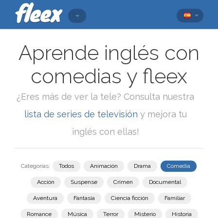
Aprende inglés con
comedias y fleex
¿Eres más de ver la tele? Consulta nuestra
lista de series de televisión
y mejora tu
inglés con ellas!
Categorías:
Todos
Animación
Drama
Comedia
Acción
Suspense
Crimen
Documental
Aventura
Fantasía
Ciencia ficción
Familiar
Romance
Música
Terror
Misterio
Historia