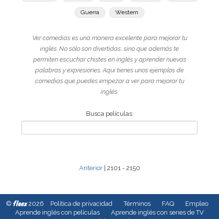
Guerra
Western
Ver comedias es una manera excelente para mejorar tu
inglés. No sólo son divertidas, sino que además te
permiten escuchar chistes en inglés y aprender nuevas
palabras y expresiones. Aquí tienes unos ejemplos de
comedias que puedes empezar a ver para mejorar tu
inglés.
Busca películas:
Anterior
| 2101 - 2150
fleex
©
2026
Política de privacidad
Términos
FAQ
Empleo
Aprende inglés con películas
Aprende inglés con series de TV