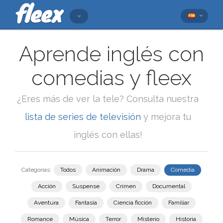
Aprende inglés con
comedias y fleex
¿Eres más de ver la tele? Consulta nuestra
lista de series de televisión
y mejora tu
inglés con ellas!
Categorías:
Todos
Animación
Drama
Comedia
Acción
Suspense
Crimen
Documental
Aventura
Fantasía
Ciencia ficción
Familiar
Romance
Música
Terror
Misterio
Historia