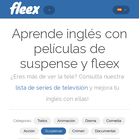
Aprende inglés con
películas de
suspense y fleex
¿Eres más de ver la tele? Consulta nuestra
lista de series de televisión
y mejora tu
inglés con ellas!
Categorías:
Todos
Animación
Drama
Comedia
Acción
Suspense
Crimen
Documental