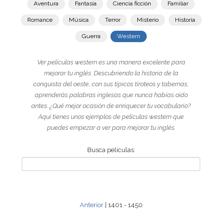
Aventura
Fantasía
Ciencia ficción
Familiar
Romance
Música
Terror
Misterio
Historia
Guerra
Western
Ver películas western es una manera excelente para
mejorar tu inglés. Descubriendo la historia de la
conquista del oeste, con sus típicos tiroteos y tabernas,
aprenderás palabras inglesas que nunca habías oído
antes. ¿Qué mejor ocasión de enriquecer tu vocabulario?
Aquí tienes unos ejemplos de películas western que
puedes empezar a ver para mejorar tu inglés.
Busca películas:
Anterior
| 1401 - 1450