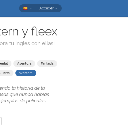
Acceder
ern y fleex
ora tu inglés con ellas!
ental
Aventura
Fantasía
Guerra
Western
ndo la historia de la
glesas que nunca habías
ejemplos de películas