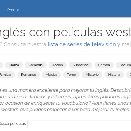
Prensa
glés con películas west
e? Consulta nuestra
lista de series de televisión
y mej
Drama
Comedia
Acción
Suspense
Crimen
Docum
Familiar
Romance
Música
Terror
Misterio
Historia
n es una manera excelente para mejorar tu inglés. Descubrie
on sus típicos tiroteos y tabernas, aprenderás palabras in
or ocasión de enriquecer tu vocabulario? Aquí tienes unos 
western que puedes empezar a ver para mejorar tu inglés.
Busca películas: