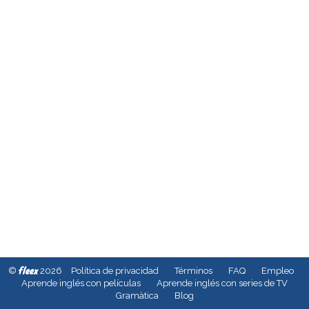
fleex
©
2026
Política de privacidad
Términos
FAQ
Empleo
Aprende inglés con películas
Aprende inglés con series de TV
Gramàtica
Blog