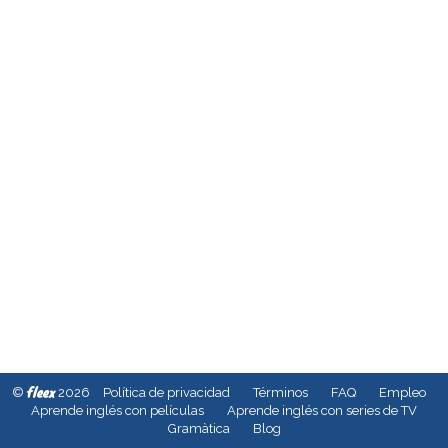
fleex
©
2026
Política de privacidad
Términos
FAQ
Empleo
Aprende inglés con películas
Aprende inglés con series de TV
Gramàtica
Blog