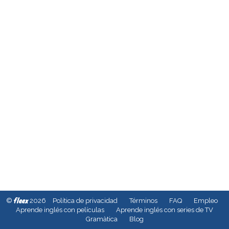
fleex
©
2026
Política de privacidad
Términos
FAQ
Empleo
Aprende inglés con películas
Aprende inglés con series de TV
Gramàtica
Blog