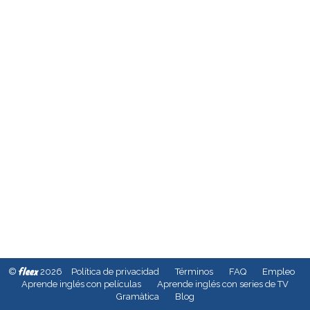
fleex
©
2026
Política de privacidad
Términos
FAQ
Empleo
Aprende inglés con películas
Aprende inglés con series de TV
Gramàtica
Blog