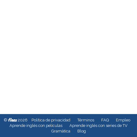
fleex
©
2026
Política de privacidad
Términos
FAQ
Empleo
Aprende inglés con películas
Aprende inglés con series de TV
Gramàtica
Blog