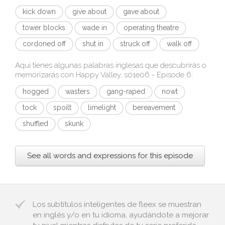
kick down
give about
gave about
tower blocks
wade in
operating theatre
cordoned off
shut in
struck off
walk off
Aquí tienes algunas palabras inglesas que descubrirás o
memorizarás con
Happy Valley, s01e06 - Episode 6
:
hogged
wasters
gang-raped
nowt
tock
spoilt
limelight
bereavement
shuffled
skunk
See all words and expressions for this episode
Los subtítulos inteligentes de fleex se muestran
en inglés y/o en tu idioma, ayudándote a mejorar