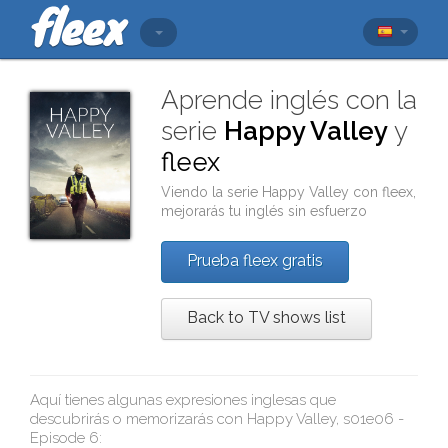
Aprende inglés con la
serie
Happy Valley
y
fleex
Viendo la serie
Happy Valley
con
fleex
,
mejorarás tu inglés sin esfuerzo
Prueba fleex gratis
Back to TV shows list
Aquí tienes algunas expresiones inglesas que
descubrirás o memorizarás con
Happy Valley, s01e06 -
Episode 6
: