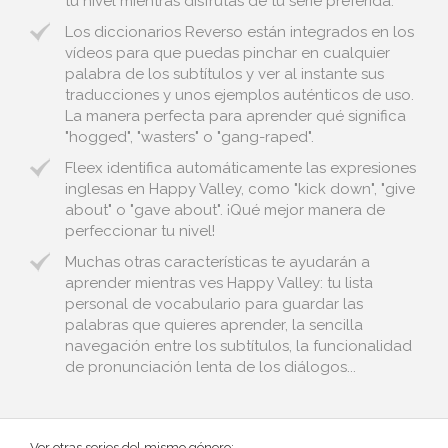
tu nivel mientras disfrutas de tu serie preferida.
Los diccionarios Reverso están integrados en los
vídeos para que puedas pinchar en cualquier
palabra de los subtítulos y ver al instante sus
traducciones y unos ejemplos auténticos de uso.
La manera perfecta para aprender qué significa
"hogged", "wasters" o "gang-raped".
Fleex identifica automáticamente las expresiones
inglesas en Happy Valley, como "kick down", "give
about" o "gave about". ¡Qué mejor manera de
perfeccionar tu nivel!
Muchas otras características te ayudarán a
aprender mientras ves Happy Valley: tu lista
personal de vocabulario para guardar las
palabras que quieres aprender, la sencilla
navegación entre los subtítulos, la funcionalidad
de pronunciación lenta de los diálogos...
Ver otras series del mismo género: