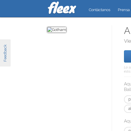
Contáctanos
Prensa
A
Vie
Feedback
La s
ésta
Aqu
Ba
p
a
Aqu
s