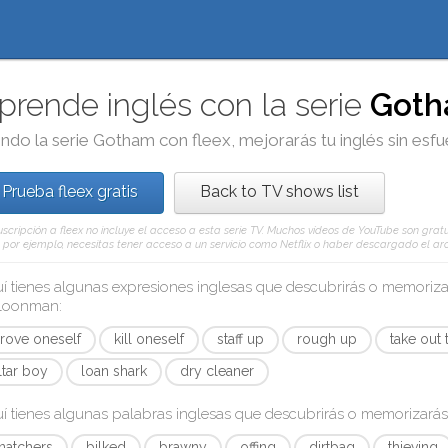
prende inglés con la serie
Got
ndo la serie
Gotham
con
fleex
, mejorarás tu inglés sin esf
Prueba fleex gratis
Back to TV shows list
uscripción a fleex no incluye el acceso a esta serie TV. Muchos vídeos de YouTube son gratu
, por ejemplo, necesitas tener acceso a un servicio como Netflix o haber descargado el arc
í tienes algunas expresiones inglesas que descubrirás o memoriz
lloonman
:
rove oneself
kill oneself
staff up
rough up
take out 
ltar boy
loan shark
dry cleaner
í tienes algunas palabras inglesas que descubrirás o memorizará
natchers
bilked
brawny
offing
dirtbag
thieving