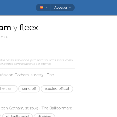
Acceder
ham
y
fleex
uerzo
itos con la suscripción, pero para ver otras series, como
hivo vídeo correspondiente por internet.
arás con
Gotham, s01e03 - The
the trash
send off
elected official
s con
Gotham, s01e03 - The Balloonman
:
philanthropist
ditching