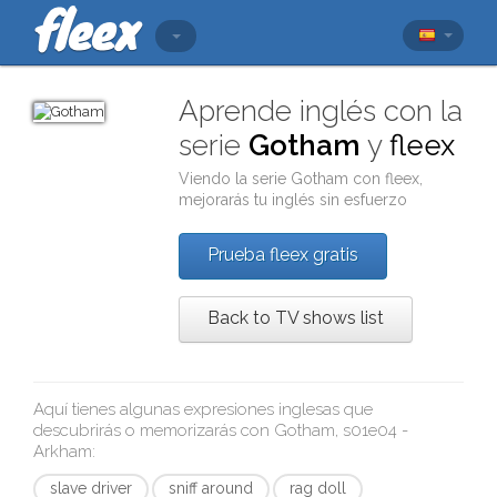
Aprende inglés con la
serie
Gotham
y
fleex
Viendo la serie
Gotham
con
fleex
,
mejorarás tu inglés sin esfuerzo
Prueba fleex gratis
Back to TV shows list
Aquí tienes algunas expresiones inglesas que
descubrirás o memorizarás con
Gotham, s01e04 -
Arkham
:
slave driver
sniff around
rag doll