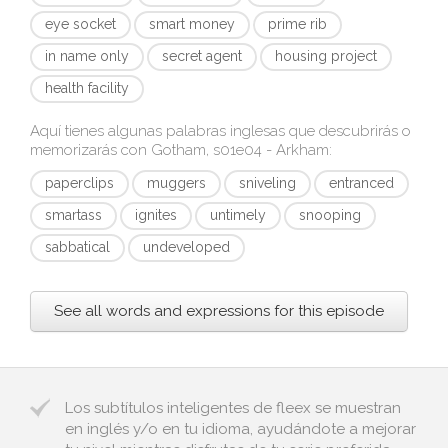
eye socket
smart money
prime rib
in name only
secret agent
housing project
health facility
Aquí tienes algunas palabras inglesas que descubrirás o
memorizarás con
Gotham, s01e04 - Arkham
:
paperclips
muggers
sniveling
entranced
smartass
ignites
untimely
snooping
sabbatical
undeveloped
See all words and expressions for this episode
Los subtítulos inteligentes de fleex se muestran
en inglés y/o en tu idioma, ayudándote a mejorar