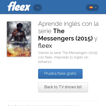
Aprende inglés con la
serie
The
Messengers (2015)
y
fleex
Viendo la serie
The Messengers (2015)
con
fleex
, mejorarás tu inglés sin
esfuerzo
Prueba fleex gratis
Back to TV shows list