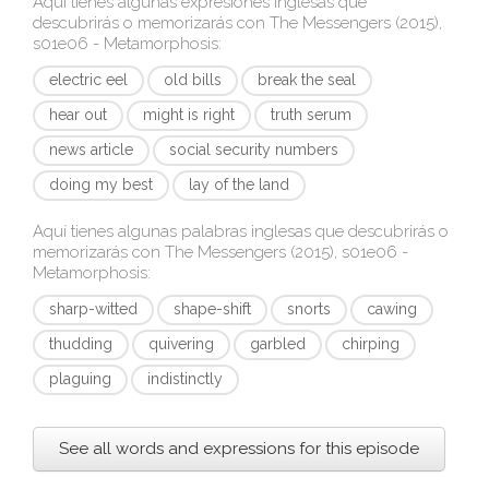
Aquí tienes algunas expresiones inglesas que
descubrirás o memorizarás con
The Messengers (2015),
s01e06 - Metamorphosis
:
electric eel
old bills
break the seal
hear out
might is right
truth serum
news article
social security numbers
doing my best
lay of the land
Aquí tienes algunas palabras inglesas que descubrirás o
memorizarás con
The Messengers (2015), s01e06 -
Metamorphosis
:
sharp-witted
shape-shift
snorts
cawing
thudding
quivering
garbled
chirping
plaguing
indistinctly
See all words and expressions for this episode