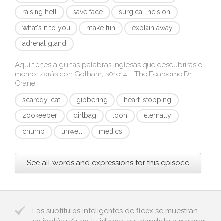
raising hell
save face
surgical incision
what's it to you
make fun
explain away
adrenal gland
Aquí tienes algunas palabras inglesas que descubrirás o
memorizarás con
Gotham, s01e14 - The Fearsome Dr.
Crane
:
scaredy-cat
gibbering
heart-stopping
zookeeper
dirtbag
loon
eternally
chump
unwell
medics
See all words and expressions for this episode
Los subtítulos inteligentes de fleex se muestran