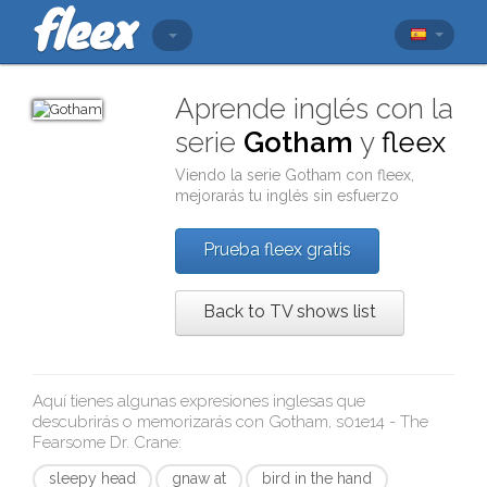
Aprende inglés con la
serie
Gotham
y
fleex
Viendo la serie
Gotham
con
fleex
,
mejorarás tu inglés sin esfuerzo
Prueba fleex gratis
Back to TV shows list
Aquí tienes algunas expresiones inglesas que
descubrirás o memorizarás con
Gotham, s01e14 - The
Fearsome Dr. Crane
:
sleepy head
gnaw at
bird in the hand