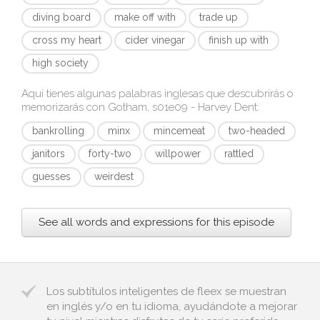
diving board
make off with
trade up
cross my heart
cider vinegar
finish up with
high society
Aquí tienes algunas palabras inglesas que descubrirás o
memorizarás con
Gotham, s01e09 - Harvey Dent
:
bankrolling
minx
mincemeat
two-headed
janitors
forty-two
willpower
rattled
guesses
weirdest
See all words and expressions for this episode
Los subtítulos inteligentes de fleex se muestran
en inglés y/o en tu idioma, ayudándote a mejorar