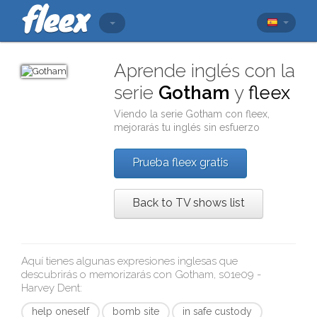
Aprende inglés con la
serie
Gotham
y
fleex
Viendo la serie
Gotham
con
fleex
,
mejorarás tu inglés sin esfuerzo
Prueba fleex gratis
Back to TV shows list
Aquí tienes algunas expresiones inglesas que
descubrirás o memorizarás con
Gotham, s01e09 -
Harvey Dent
:
help oneself
bomb site
in safe custody