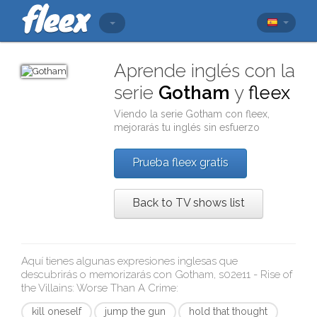
Aprende inglés con la
serie
Gotham
y
fleex
Viendo la serie
Gotham
con
fleex
,
mejorarás tu inglés sin esfuerzo
Prueba fleex gratis
Back to TV shows list
Aquí tienes algunas expresiones inglesas que
descubrirás o memorizarás con
Gotham, s02e11 - Rise of
the Villains: Worse Than A Crime
:
kill oneself
jump the gun
hold that thought