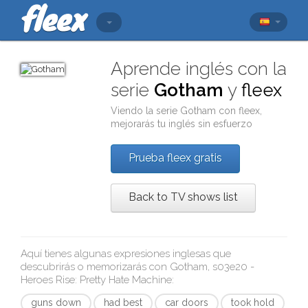
Aprende inglés con la
serie
Gotham
y
fleex
Viendo la serie
Gotham
con
fleex
,
mejorarás tu inglés sin esfuerzo
Prueba fleex gratis
Back to TV shows list
Aquí tienes algunas expresiones inglesas que
descubrirás o memorizarás con
Gotham, s03e20 -
Heroes Rise: Pretty Hate Machine
:
guns down
had best
car doors
took hold