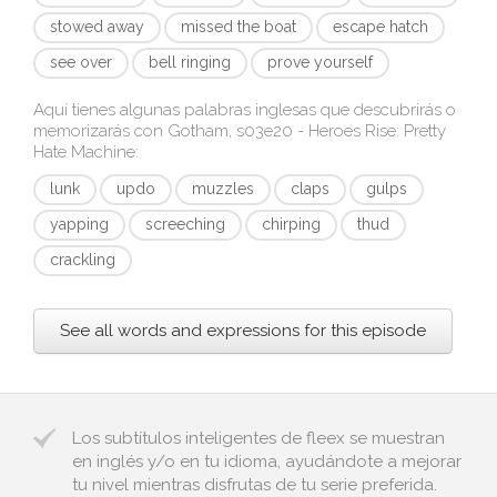
stowed away
missed the boat
escape hatch
see over
bell ringing
prove yourself
Aquí tienes algunas palabras inglesas que descubrirás o
memorizarás con
Gotham, s03e20 - Heroes Rise: Pretty
Hate Machine
:
lunk
updo
muzzles
claps
gulps
yapping
screeching
chirping
thud
crackling
See all words and expressions for this episode
Los subtítulos inteligentes de fleex se muestran
en inglés y/o en tu idioma, ayudándote a mejorar
tu nivel mientras disfrutas de tu serie preferida.