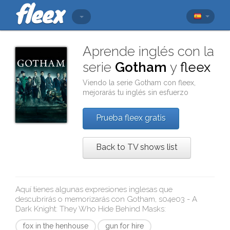
Aprende inglés con la
serie
Gotham
y
fleex
Viendo la serie
Gotham
con
fleex
,
mejorarás tu inglés sin esfuerzo
Prueba fleex gratis
Back to TV shows list
Aquí tienes algunas expresiones inglesas que
descubrirás o memorizarás con
Gotham, s04e03 - A
Dark Knight: They Who Hide Behind Masks
:
fox in the henhouse
gun for hire