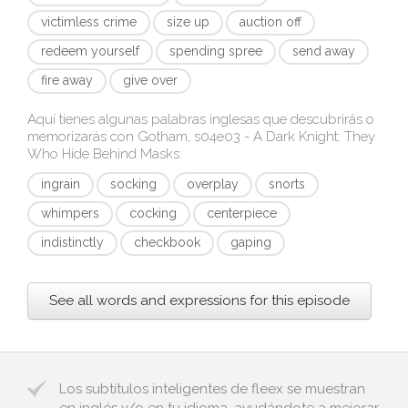
victimless crime
size up
auction off
redeem yourself
spending spree
send away
fire away
give over
Aquí tienes algunas palabras inglesas que descubrirás o
memorizarás con
Gotham, s04e03 - A Dark Knight: They
Who Hide Behind Masks
:
ingrain
socking
overplay
snorts
whimpers
cocking
centerpiece
indistinctly
checkbook
gaping
See all words and expressions for this episode
Los subtítulos inteligentes de fleex se muestran