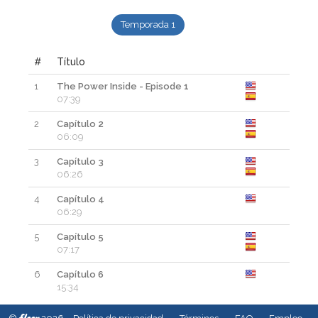
Temporada 1
#
Título
1
The Power Inside - Episode 1
07:39
2
Capítulo 2
06:09
3
Capítulo 3
06:26
4
Capítulo 4
06:29
5
Capítulo 5
07:17
6
Capítulo 6
15:34