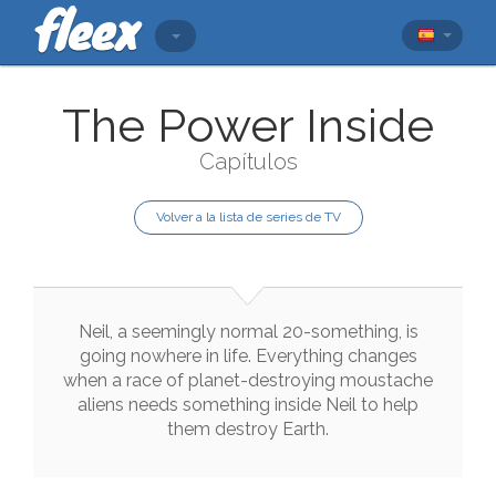
The Power Inside
Capítulos
Volver a la lista de series de TV
Neil
,
a
seemingly
normal
20
-
something
,
is
going
nowhere
in
life
.
Everything
changes
when
a
race
of
planet
-
destroying
moustache
aliens
needs
something
inside
Neil
to
help
them
destroy
Earth
.