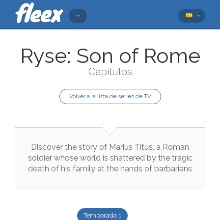
Ryse: Son of Rome
Capítulos
Volver a la lista de series de TV
Discover
the
story
of
Marius
Titus
,
a
Roman
soldier
whose
world
is
shattered
by
the
tragic
death
of
his
family
at
the
hands
of
barbarians
Temporada 1