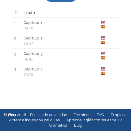
#
Título
1
Capítulo 1
04:18
2
Capítulo 2
04:25
3
Capítulo 3
05:45
4
Capítulo 4
03:52
fleex
©
2026
Política de privacidad
Términos
FAQ
Empleo
Aprende inglés con películas
Aprende inglés con series de TV
Gramàtica
Blog