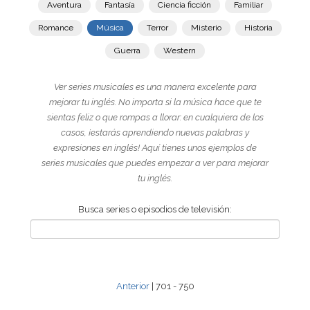
Aventura
Fantasía
Ciencia ficción
Familiar
Romance
Música
Terror
Misterio
Historia
Guerra
Western
Ver series musicales es una manera excelente para
mejorar tu inglés. No importa si la música hace que te
sientas feliz o que rompas a llorar: en cualquiera de los
casos, ¡estarás aprendiendo nuevas palabras y
expresiones en inglés! Aquí tienes unos ejemplos de
series musicales que puedes empezar a ver para mejorar
tu inglés.
Busca series o episodios de televisión:
Anterior
| 701 - 750