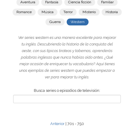
Aventura
Fantasía
Ciencia ficción
Familiar
Romance
Música
Terror
Misterio
Historia
Guerra
Western
Ver series western es una manera excelente para mejorar
tu inglés. Descubriendo la historia de la conquista del
oeste, con sus típicos tiroteos y tabernas, aprenderás
palabras inglesas que nunca habías oído antes. ¿Qué
mejor ocasión de enriquecer tu vocabulario? Aquí tienes
unos ejemplos de series western que puedes empezar a
ver para mejorar tu inglés.
Busca series o episodios de televisión:
Anterior
| 701 - 750