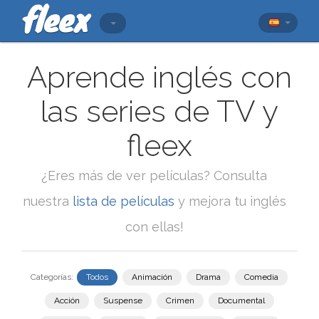
Aprende inglés con
las series de TV y
fleex
¿Eres más de ver películas? Consulta
nuestra
lista de películas
y mejora tu inglés
con ellas!
Categorías:
Todos
Animación
Drama
Comedia
Acción
Suspense
Crimen
Documental