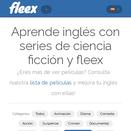
Aprende inglés con
series de ciencia
ficción y fleex
¿Eres más de ver películas? Consulta
nuestra
lista de películas
y mejora tu inglés
con ellas!
Categorías:
Todos
Animación
Drama
Comedia
Acción
Suspense
Crimen
Documental