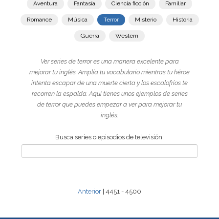
Aventura
Fantasía
Ciencia ficción
Familiar
Romance
Música
Terror
Misterio
Historia
Guerra
Western
Ver series de terror es una manera excelente para
mejorar tu inglés. Amplía tu vocabulario mientras tu héroe
intenta escapar de una muerte cierta y los escalofríos te
recorren la espalda. Aquí tienes unos ejemplos de series
de terror que puedes empezar a ver para mejorar tu
inglés.
Busca series o episodios de televisión:
Anterior
| 4451 - 4500