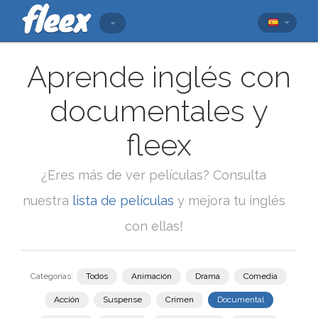
Aprende inglés con
documentales y
fleex
¿Eres más de ver películas? Consulta
nuestra
lista de películas
y mejora tu inglés
con ellas!
Categorías:
Todos
Animación
Drama
Comedia
Acción
Suspense
Crimen
Documental