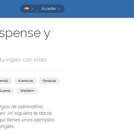
Acceder
uspense y
tu inglés con ellas!
ental
Aventura
Fantasía
Guerra
Western
rgas de adrenalina,
, ¡ni siquiera te darás
quí tienes unos ejemplos
inglés.