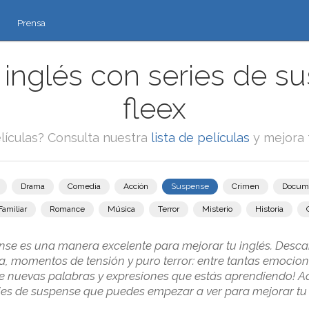
Prensa
inglés con series de s
fleex
lículas? Consulta nuestra
lista de películas
y mejora 
Drama
Comedia
Acción
Suspense
Crimen
Docum
Familiar
Romance
Música
Terror
Misterio
Historia
ense es una manera excelente para mejorar tu inglés. Desca
a, momentos de tensión y puro terror: entre tantas emociones
e nuevas palabras y expresiones que estás aprendiendo! A
ies de suspense que puedes empezar a ver para mejorar tu 