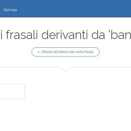
Stampa
 frasali derivanti da 'ba
← Ritorna all'elenco dei verbi frasali