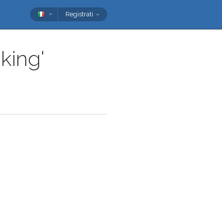
Registrati
nking'