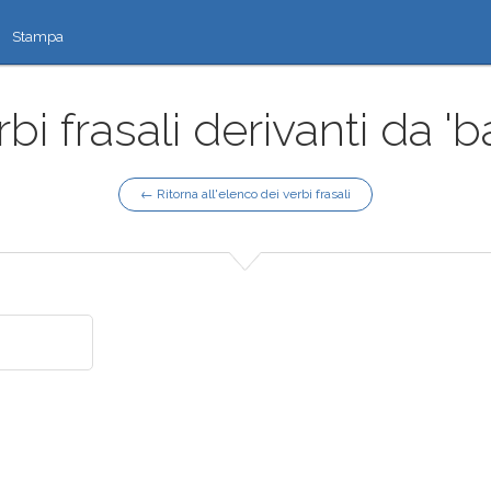
Stampa
bi frasali derivanti da 'b
← Ritorna all'elenco dei verbi frasali