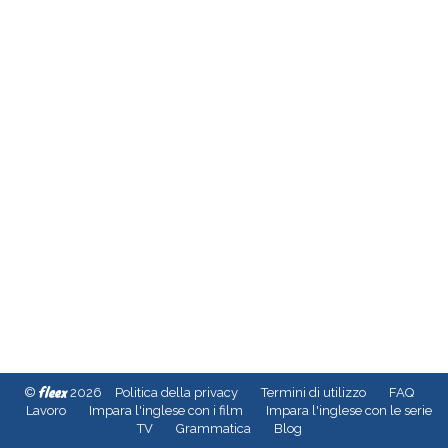
fleex
©
2026
Politica della privacy
Termini di utilizzo
FAQ
Lavoro
Impara l'inglese con i film
Impara l'inglese con le serie
TV
Grammatica
Blog