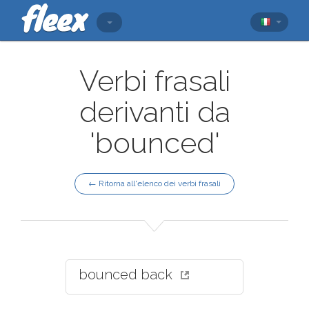
Verbi frasali
derivanti da
'bounced'
← Ritorna all'elenco dei verbi frasali
bounced back