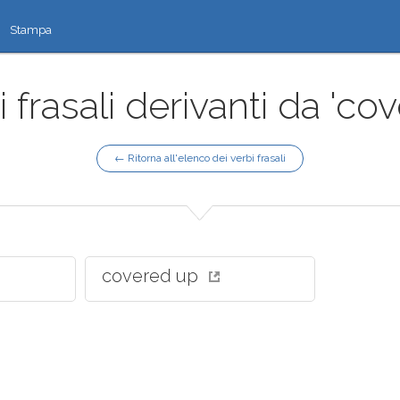
Stampa
 frasali derivanti da 'co
← Ritorna all'elenco dei verbi frasali
covered up