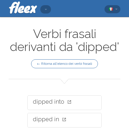
Verbi frasali
derivanti da 'dipped'
← Ritorna all'elenco dei verbi frasali
dipped into
dipped in