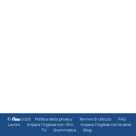
fleex
©
2026
Politica della privacy
Termini di utilizzo
FAQ
Lavoro
Impara l'inglese con i film
Impara l'inglese con le serie
TV
Grammatica
Blog