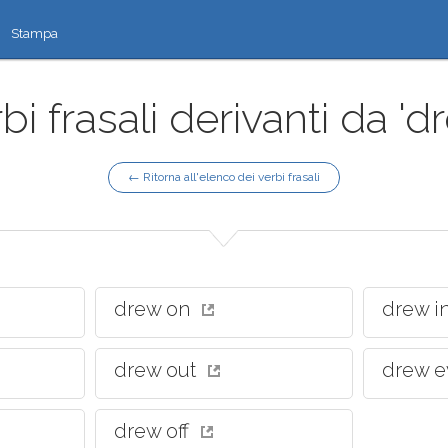
Stampa
bi frasali derivanti da 'd
← Ritorna all'elenco dei verbi frasali
drew on
drew i
drew out
drew 
drew off