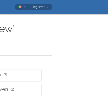
Registrati
rew'
n
even