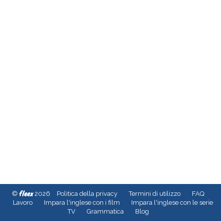
fleex
©
2026
Politica della privacy
Termini di utilizzo
FAQ
Lavoro
Impara l'inglese con i film
Impara l'inglese con le serie
TV
Grammatica
Blog