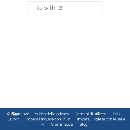
hits with
fleex
©
2026
Politica della privacy
Termini di utilizzo
FAQ
Lavoro
Impara l'inglese con i film
Impara l'inglese con le serie
TV
Grammatica
Blog