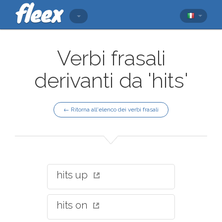
Verbi frasali
derivanti da 'hits'
← Ritorna all'elenco dei verbi frasali
hits up
hits on